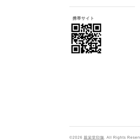
携帯サイト
©2026
親栄堂印舗
. All Rights Reser