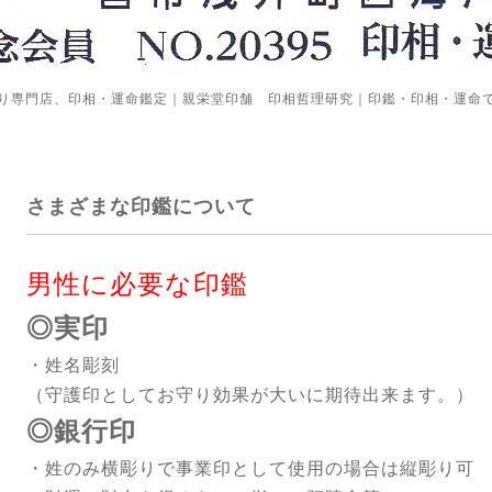
り専門店、印相・運命鑑定｜親栄堂印舗 印相哲理研究｜印鑑・印相・運命
さまざまな印鑑について
男性に必要な印鑑
◎実印
・姓名彫刻
（守護印としてお守り効果が大いに期待出来ます。）
◎銀行印
・姓のみ横彫りで事業印として使用の場合は縦彫り可