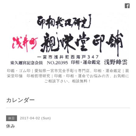
印鑑・ゴム印｜愛知県一宮市完全手彫り専門店、印相・運命鑑定｜親
栄堂印舗 印相哲理研究｜印鑑・印相・運命でお悩みの方、お気軽に
ご相談下さい。相談無料！
カレンダー
2017-04-02 (Sun)
休日
休み